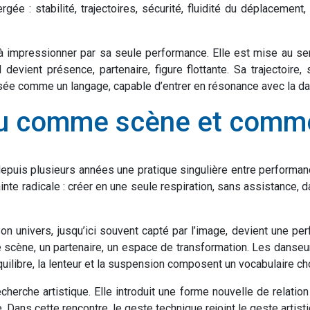
ée : stabilité, trajectoires, sécurité, fluidité du déplacement,
impressionner par sa seule performance. Elle est mise au serv
 devient présence, partenaire, figure flottante. Sa trajectoir
nsée comme un langage, capable d’entrer en résonance avec la dans
’eau comme scène et comm
e depuis plusieurs années une pratique singulière entre performa
nte radicale : créer en une seule respiration, sans assistance,
on univers, jusqu’ici souvent capté par l’image, devient une per
ne scène, un partenaire, un espace de transformation. Les danse
ù l’équilibre, la lenteur et la suspension composent un vocabulair
herche artistique. Elle introduit une forme nouvelle de relatio
 Dans cette rencontre, le geste technique rejoint le geste artisti