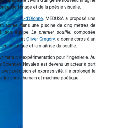
SA, spectacle vivant d’un genre nouveau imaginé
pnée, de l’image et de la poésie visuelle.
 des Sables-d’Olonne
, MEDUSA a proposé une
 en apnée, dans une piscine de cinq mètres de
eil, son équipe
Le premier souffle
, composée
itrii Staev
et
Oliver Gregory
, a donné corps à un
lieu aquatique et la maîtrise du souffle.
terrain d’expérimentation pour l’ingénierie. Au
s Sciences Navales est devenu un acteur à part
 avec précision et expressivité, il a prolongé le
entre corps humain et machine poétique.