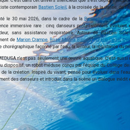
ique. C’est dans cet univers silencieux que s’est déployé MEDU
rtiste contemporain
Bastien Soleil,
à la croisée de la danse, de l’a
té le 30 mai 2026, dans le cadre de la
Biennale de la danse
ence immersive rare : cinq danseurs professionnels évoluant
deur, sans assistance respiratoire. Autour de Bastien Sol
ment de
Marion Crampe
,
Rose Molina Barrios
,
Aurélie Coze
,
Dim
 chorégraphique façonné par l’eau, la lenteur, la résistance du mi
EDUSA n’est pas seulement une œuvre aquatique. C’est aussi un 
u dispositif, un robot méduse conçu par l’équipe du Collège de
 de la création. Inspiré du vivant, pensé pour évoluer dans l’eau
ent des danseurs et introduit dans la scène un dialogue inédit 