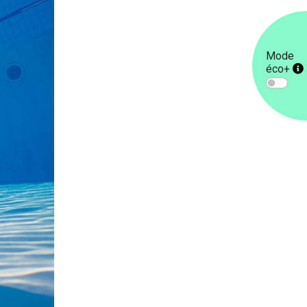
Mode
éco+