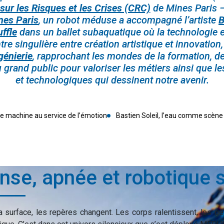
sur les Risques et les Crises (CRC)
de Mines Paris –
nes Paris
, un robot méduse a accompagné l’artiste
B
ffle
dans un ballet subaquatique où la technologie 
re singulière entre création artistique et innovation
ngénierie
, rapprochant les mondes de la formation, de
u grand public pour valoriser les métiers ainsi que le
et technologiques qui dessinent notre avenir.
e machine au service de l’émotion
Bastien Soleil, l’eau comme scèn
nse, apnée et robotique s
a surface, les repères changent. Les corps ralentissent, les g