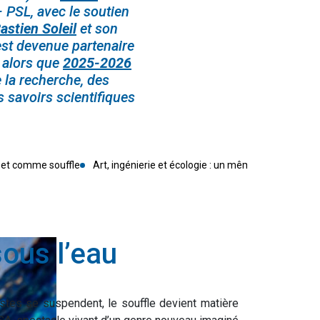
 PSL, avec le soutien
astien Soleil
et son
est devenue partenaire
, alors que
2025-2026
 la recherche, des
s savoirs scientifiques
e et comme souffle
Art, ingénierie et écologie : un même mouvement
ous l’eau
estes se suspendent, le souffle devient matière