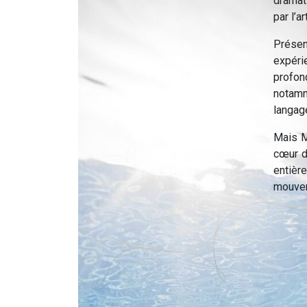
dramat
par l’a
Présen
expéri
profon
notam
langage
Mais M
cœur d
entière
mouvem