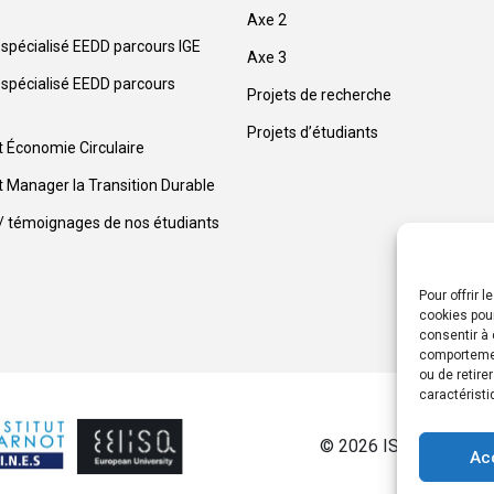
Axe 2
spécialisé EEDD parcours IGE
Axe 3
spécialisé EEDD parcours
Projets de recherche
Projets d’étudiants
at Économie Circulaire
at Manager la Transition Durable
 / témoignages de nos étudiants
Pour offrir 
cookies pour
consentir à 
comportement
ou de retire
caractéristi
© 2026 ISIGE Mines P
Ac