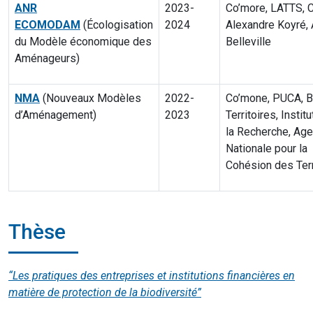
ANR
2023-
Co’more
, LATTS, 
ECOMODAM
(Écologisation
2024
Alexandre Koyré,
du Modèle économique
des
Belleville
Aménageurs)
NMA
(Nouveaux Modèles
2022-
Co’mone
, PUCA, 
d’Aménagement)
2023
Territoires, Insti
la Recherche, Ag
Nationale pour la
Cohésion
des Terr
Thèse
“Les pratiques des entreprises et institutions financières en
matière de protection de la biodiversité”