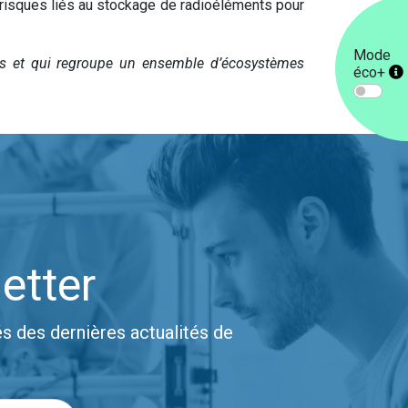
 risques liés au stockage de radioéléments pour
Mode
es et qui regroupe un ensemble d’écosystèmes
éco+
etter
s des dernières actualités de